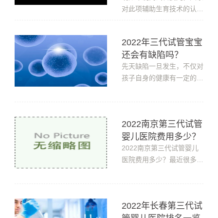
法生育的...
对此项辅助生育技术的认识
进一步加深。试管婴儿也凭
借自身的技术，帮助越来越
2022年三代试管宝宝
多的难育家庭解决生育难
还会有缺陷吗？
题。但由于试管婴儿费用一
先天缺陷一旦发生，不仅对
次就需要几万块钱，对经济
孩子自身的健康有一定的影
水平较低的试管家庭而言，
响，而且还会给家庭和社会
可是不小的压力。那么问题
带来严重的负担和悲痛。也
来了：...
正因此，如何规避新生儿缺
2022南京第三代试管
陷风险，实现优生优育已成
婴儿医院费用多少？
为当代医学专家研究的重要
课题。2022年三代试管宝
2022南京第三代试管婴儿
宝还会有缺陷吗？和一起来
医院费用多少？最近很多南
看看。目...
京的朋友咨询小编，他们很
苦恼，网上各种价格都有，
所以询问小编在南京做一次
2022年长春第三代试
第三代试管婴儿手术究竟需