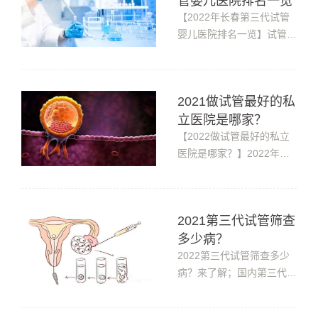
管婴儿医院排名一览
要多少费用才行。首先，我
们要清楚试管婴儿的医疗费
【2022年长春第三代试管
用并不是不变的，除了技术
婴儿医院排名一览】试管婴
差别造成...
儿是一种对设备及技术均有
较高要求的辅助生殖技术，
因此在做试管婴儿之前，很
2021做试管最好的私
多家庭都会事先了解当地的
立医院是哪家？
试管婴儿医院排名。今天就
来给大家分享一下——
【2022做试管最好的私立
2022年长春第三代试管婴
医院是哪家？】2022年，
儿医院排名一览，...
还有几天就是立冬了，北方
的天气实在太冷，很多想做
试管婴儿的家庭就想在南方
2021第三代试管筛查
做试管婴儿，那南方做试管
多少病？
最好的私立医院是哪家？今
天告诉您。目前在南方，做
2022第三代试管筛查多少
试管最好的私立医院是海南
病？来了解；国内第三代试
泰国医院：1...
管婴儿23对染色体筛查，
全程一对一生殖专家就诊，