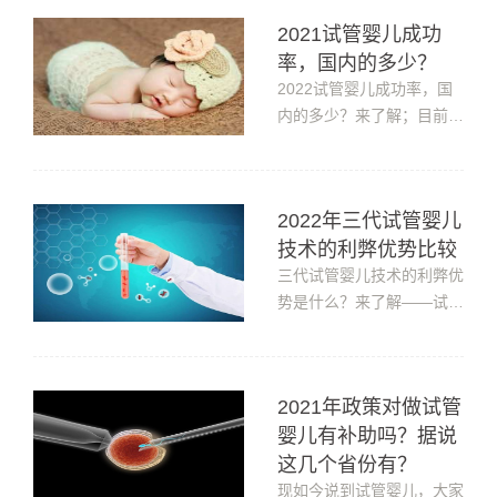
提高即中国青年结婚年龄不
2021试管婴儿成功
断推迟：30~34岁占比大幅
率，国内的多少？
上升；“恐婚”“不婚”“迟婚”
的现象越来越多，由此生育
2022试管婴儿成功率，国
问题也是越来越严重，好在
内的多少？来了解；目前国
高龄可...
内试管婴儿的成功率接近泰
国标准了，并且一些好的试
管婴儿水平以及超过了泰国
2022年三代试管婴儿
标准，所以国内试管婴儿技
技术的利弊优势比较
术还算不错的，按照发展时
间来算，第三代试管婴儿在
三代试管婴儿技术的利弊优
国内差不多也有些历史了，
势是什么？来了解——试管
发展进度...
婴儿技术从出现到现在已经
40多年了，从第一代试管
婴儿技术发展到第三代试管
2021年政策对做试管
婴儿技术。目前临床基本采
婴儿有补助吗？据说
用第一、二、三代试管婴儿
技术。第三代体外受精技术
这几个省份有？
解决了人们由于各种原因无
现如今说到试管婴儿，大家