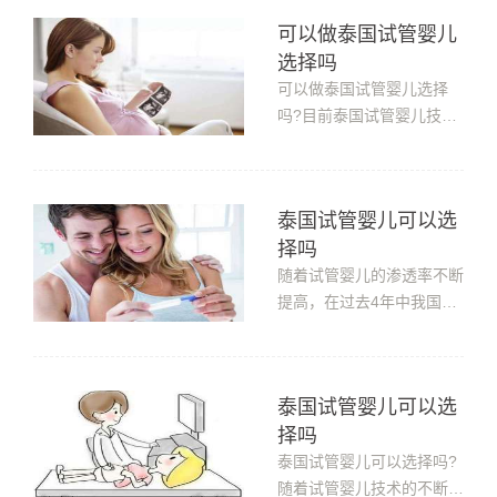
全。大家也都知道泰国试管
可以做泰国试管婴儿
婴儿技术先进，所以越来越
选择吗
多的人选择去泰国做试管，
但也有不少人有疑问，泰国
可以做泰国试管婴儿选择
试管婴儿可以女吗?泰国试
吗?目前泰国试管婴儿技术
管婴儿可...
主要分为：一代、二代、三
代试管技术。相比于一代试
管通过体外自然受精，二代
泰国试管婴儿可以选
试管卵胞浆内单精子注射，
择吗
三代试管通过检测染色体来
达到筛查，是目前相对成
随着试管婴儿的渗透率不断
熟，可以做到选择的辅助生
提高，在过去4年中我国有
育技术。可...
超过100万不孕不育的患者
选择赴泰做试管婴儿。二胎
政策的开放，许多家庭对胎
泰国试管婴儿可以选
儿的有了更精准的需求。泰
择吗
国试管婴儿可以选择吗?泰
国试管婴儿可以选择吗?1.
泰国试管婴儿可以选择吗?
泰国的国情、法律、政策我
随着试管婴儿技术的不断深