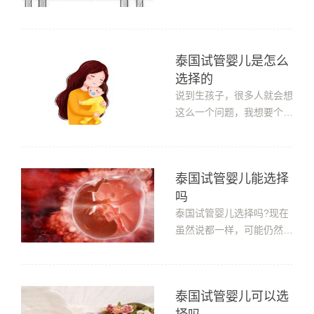
国是命令禁止...
入开展和普及，其已经成为
治疗不孕不育的主要技术手
段之一。随着二胎政策的放
泰国试管婴儿是怎么
开，许多家庭都希望“儿女
选择的
双全”，因此，胎儿的选择
有了更大的需求，试管婴
说到生孩子，很多人就会想
儿，在当今社会已经被更多
这么一个问题，我想要个行
的家庭所...
不行?这样的情况在以前或
许是没办法实现的。但是现
如今，在自然受孕无法怀上
泰国试管婴儿能选择
的情况下，通过泰国试管婴
吗
儿可以选择吗，到底泰国试
管婴儿是怎么选择的呢?泰
泰国试管婴儿选择吗?现在
国试管婴儿是怎么选择的技
虽然说都一样，可能仍然有
术上已实...
不少人生孩子希望可以选
择，所以有不少人去泰国做
试管婴儿，可是泰国做试管
泰国试管婴儿可以选
婴儿能选择吗?如果您想知