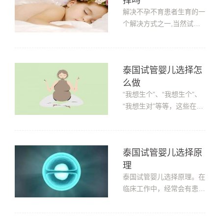
择吗
道的话，就赶快看看下面由
小编准备的文章。泰国试管
解决不孕不育患者生育的一
婴儿能选择吗原因： (1)虽
个解决方式之一,当然试管
然现在第三...
婴儿也可以选择。那么，泰
国试管婴儿可以选择吗?泰
国试管婴儿可以选择吗?试
泰国试管婴儿选择怎
管婴儿是解决不孕不育患者
么做
生育的一个解决方式之一，
当然试管婴儿也可以选择。
“我想生个”、“我想生个”、
试管婴儿技术中有一项叫
“我想生对”等等，这些在国
PGD(胚胎移植...
内是不允许的，但是在泰国
可以选择，那今天小编就来
揭秘泰国试管婴儿选择怎么
泰国试管婴儿选择原
做？泰国试管婴儿选择怎么
理
做？泰国试管婴儿可以选
择，是通过第三代试管婴儿
泰国试管婴儿选择原理。在
技术才可以进行。第三代
临床工作中，经常会有患者
试...
问：“能不能给我移植一个
宝?”或者“能给我移植一对