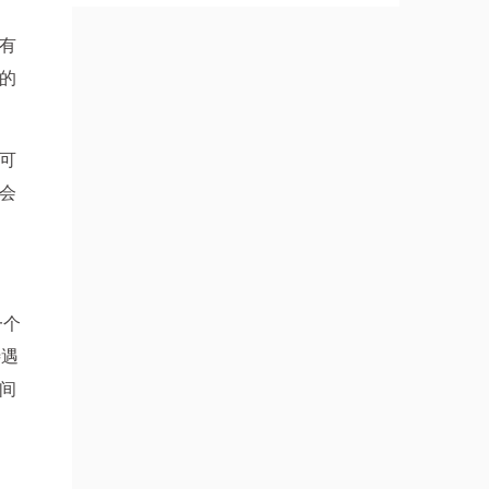
有
的
可
会
一个
待遇
间