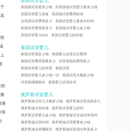
美国试管婴儿
由于
美国做试管要多少钱
到美国做试管婴儿要多少钱
美国试管婴儿准备
美国做试管费用标准
率高
去美国试管费用多少
美国试管婴儿要多长时间
美国试管费用是多少
美国做试管婴儿多少钱
美国试管婴儿fsac
美国试管婴儿的价格
少部
成
泰国试管婴儿
泰国试管需多少钱
泰国婴儿试管总共费用
达上
泰国试管费用需要多少
试管泰国的费用多少
形
泰国试管婴儿的优势
泰国试管
泰国试管婴儿多少钱一次
泰国试管大概多少钱
试管泰国哪家好
泰国婴儿试管技术
术的
显微
俄罗斯试管婴儿
俄罗斯做试管儿大概多少钱
俄罗斯做试管流程多久
精液
俄罗斯做试管价格
俄罗斯试管婴儿好吗
行筛
俄罗斯试管婴儿多少钱
俄罗斯做试管成功率高吗
出
俄罗斯做试管时间
俄罗斯做试管婴要多少钱
俄罗斯做试管哪家好
俄罗斯做试管成功率是多少