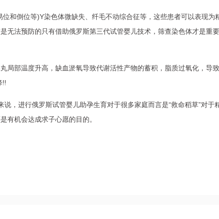
易位和倒位等)Y染色体微缺失、纤毛不动综合征等，这些患者可以表现为
这是无法预防的只有借助俄罗斯第三代试管婴儿技术，筛查染色体才是重
睾丸局部温度升高，缺血淤氧导致代谢活性产物的蓄积，脂质过氧化，导
!!
来说，进行俄罗斯试管婴儿助孕生育对于很多家庭而言是“救命稻草”对于
还是有机会达成求子心愿的目的。