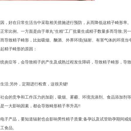
原因，好在日常生活当中采取相关措施进行预防，从而降低这精子畸形率
正常比例。一方面是由于睾丸“生精”工厂批量生成精子数量多而导致;另
而导致精子畸形，比如吸烟、酗酒、外界环境(辐射、有害气体的环境当中
引起精子畸形的原因：
系统炎症等，会导致精子的产生及成熟过程发生障碍，导致精子畸形，导
生活;另外，定期进行检查，这很关键!
今社会的竞争和工作压力的加剧，吸烟、雾霾、环境洗涤剂、食品添加剂
是一大影响因素，都会导致畸形精子率升高!!
电子产品，要知道辐射也会影响男性精子质量;备孕以及试管助孕期间戒
加工食品。