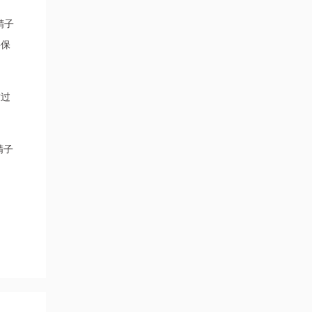
精子
要保
致过
精子