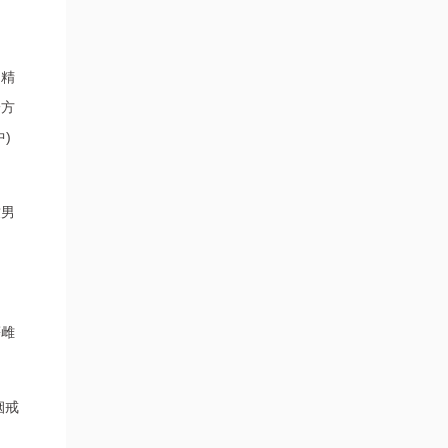
。精
一方
)
致男
等雌
烟戒