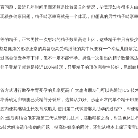
不育问题，最近几年时间里面还算是比较常见的情况，毕竟现如今很多人
出现很多健康问题，精子畸形率高就是一个体现，但想说的男性精子畸形
不等的精子，正常男性一次射出的精子数量高达上亿，这些精子中只有极
子都是健康的形态正常的具备极高受精潜能的其中只要有一个幸运儿能够完
率过高会使受孕率下降，但不一定不能怀孕。男性一次射出的精子数量高
卵子受精了就算是接近100%畸形，只要精子的顶体完整性较好，尾部畸
方式进行助孕生育受孕的几率更高!广大患者朋友们可以先通过ICSI技
续培养确定卵细胞已受精并分裂后，选择活力好、形态正常的单个精子用
腔内使其继续生长发育成胎儿;使用第二代试管婴儿助孕的过程中，即使
的;然后再结合俄罗斯第三代试管婴儿技术，胚胎移植之前，对染色体进
PGS技术解决遗传疾病的问题，挺高妊娠率的同时，还能从根本上保证宝宝